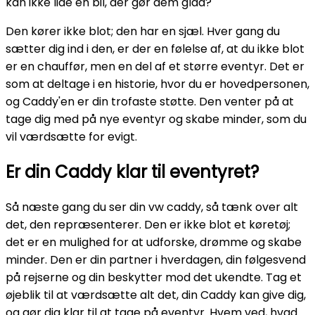
kan ikke lide en bil, der gør dem glad?
Den kører ikke blot; den har en sjæl. Hver gang du
sætter dig ind i den, er der en følelse af, at du ikke blot
er en chauffør, men en del af et større eventyr. Det er
som at deltage i en historie, hvor du er hovedpersonen,
og Caddy'en er din trofaste støtte. Den venter på at
tage dig med på nye eventyr og skabe minder, som du
vil værdsætte for evigt.
Er din Caddy klar til eventyret?
Så næste gang du ser din vw caddy, så tænk over alt
det, den repræsenterer. Den er ikke blot et køretøj;
det er en mulighed for at udforske, drømme og skabe
minder. Den er din partner i hverdagen, din følgesvend
på rejserne og din beskytter mod det ukendte. Tag et
øjeblik til at værdsætte alt det, din Caddy kan give dig,
og gør dig klar til at tage på eventyr. Hvem ved, hvad