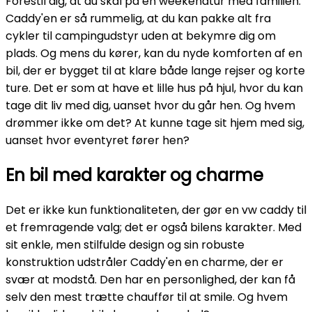
Forestil dig, at du skal på en weekendtur med familien.
Caddy'en er så rummelig, at du kan pakke alt fra
cykler til campingudstyr uden at bekymre dig om
plads. Og mens du kører, kan du nyde komforten af en
bil, der er bygget til at klare både lange rejser og korte
ture. Det er som at have et lille hus på hjul, hvor du kan
tage dit liv med dig, uanset hvor du går hen. Og hvem
drømmer ikke om det? At kunne tage sit hjem med sig,
uanset hvor eventyret fører hen?
En bil med karakter og charme
Det er ikke kun funktionaliteten, der gør en vw caddy til
et fremragende valg; det er også bilens karakter. Med
sit enkle, men stilfulde design og sin robuste
konstruktion udstråler Caddy'en en charme, der er
svær at modstå. Den har en personlighed, der kan få
selv den mest trætte chauffør til at smile. Og hvem