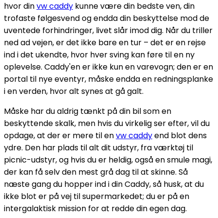
hvor din
vw caddy
kunne være din bedste ven, din
trofaste følgesvend og endda din beskyttelse mod de
uventede forhindringer, livet slår imod dig. Når du triller
ned ad vejen, er det ikke bare en tur – det er en rejse
ind i det ukendte, hvor hver sving kan føre til en ny
oplevelse. Caddy'en er ikke kun en varevogn; den er en
portal til nye eventyr, måske endda en redningsplanke
i en verden, hvor alt synes at gå galt.
Måske har du aldrig tænkt på din bil som en
beskyttende skalk, men hvis du virkelig ser efter, vil du
opdage, at der er mere til en
vw caddy
end blot dens
ydre. Den har plads til alt dit udstyr, fra værktøj til
picnic-udstyr, og hvis du er heldig, også en smule magi,
der kan få selv den mest grå dag til at skinne. Så
næste gang du hopper ind i din Caddy, så husk, at du
ikke blot er på vej til supermarkedet; du er på en
intergalaktisk mission for at redde din egen dag.